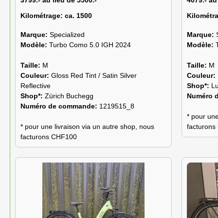
3799.- au lieu de 5500.-
4079.- au
Kilométrage:
ca. 1500
Kilométr
Marque:
Specialized
Marque:
Modèle:
Turbo Como 5.0 IGH 2024
Modèle:
Taille:
M
Taille:
M
Couleur:
Gloss Red Tint / Satin Silver
Couleur:
Reflective
Shop*:
L
Shop*:
Zürich Buchegg
Numéro 
Numéro de commande:
1219515_8
* pour une
* pour une livraison via un autre shop, nous
facturon
facturons CHF100