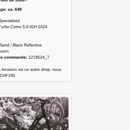
 lieu de 5500.-
age:
ca. 648
Specialized
Turbo Como 5.0 IGH 2024
Sand / Black Reflective
uzern
de commande:
1219524_7
 livraison via un autre shop, nous
s CHF100