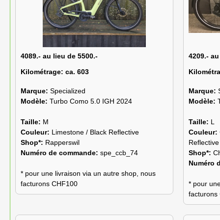
4089.- au lieu de 5500.-
4209.- au
Kilométrage:
ca. 603
Kilométr
Marque:
Specialized
Marque:
Modèle:
Turbo Como 5.0 IGH 2024
Modèle:
Taille:
M
Taille:
L
Couleur:
Limestone / Black Reflective
Couleur:
Shop*:
Rapperswil
Reflective
Numéro de commande:
spe_ccb_74
Shop*:
C
Numéro 
* pour une livraison via un autre shop, nous
facturons CHF100
* pour une
facturon