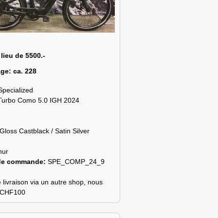
 lieu de 5500.-
age:
ca. 228
Specialized
Turbo Como 5.0 IGH 2024
Gloss Castblack / Satin Silver
hur
de commande:
SPE_COMP_24_9
 livraison via un autre shop, nous
s CHF100