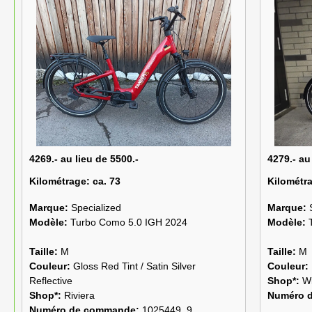
4269.- au lieu de 5500.-
4279.- au
Kilométrage:
ca. 73
Kilométr
Marque:
Specialized
Marque:
Modèle:
Turbo Como 5.0 IGH 2024
Modèle:
Taille:
M
Taille:
M
Couleur:
Gloss Red Tint / Satin Silver
Couleur:
Reflective
Shop*:
Wi
Shop*:
Riviera
Numéro 
Numéro de commande:
1025449_9