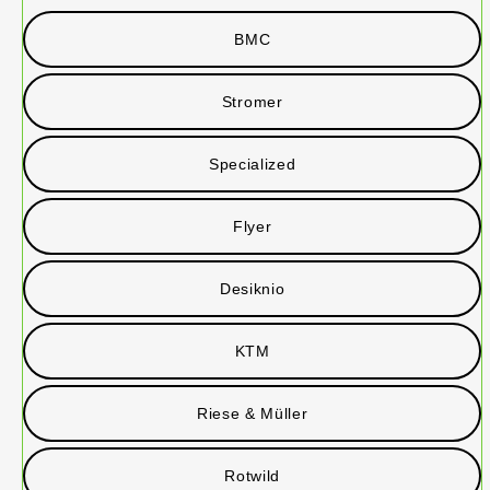
BMC
Stromer
Specialized
Flyer
Desiknio
KTM
Riese & Müller
Rotwild