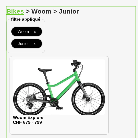
Bikes
> Woom > Junior
filtre appliqué
Woom x
Junior x
Woom Explore
CHF 679 - 799