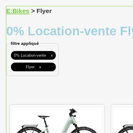
E:Bikes
> Flyer
0% Location-vente Fl
filtre appliqué
0% Location-vente x
Flyer x