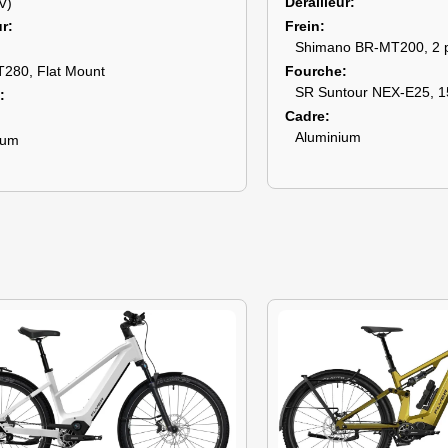
Dérailleur
V)
Frein
ur
Shimano BR-MT200, 2 p
Fourche
T280, Flat Mount
SR Suntour NEX-E25, 1
Cadre
Aluminium
ium