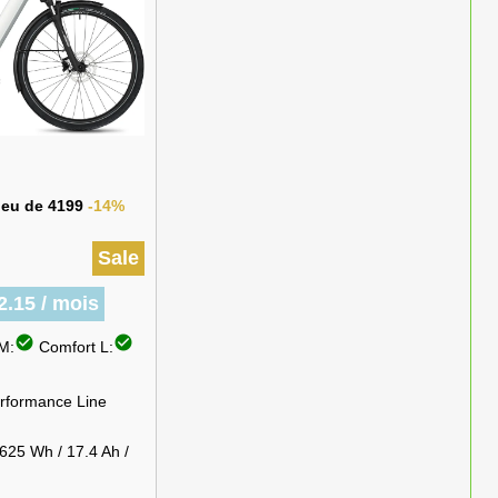
lieu de 4199
-14%
Sale
2.15 / mois
check_circle
check_circle
M:
Comfort L:
rformance Line
25 Wh / 17.4 Ah /