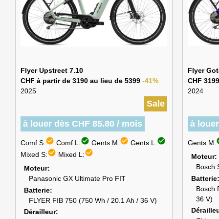
Flyer Upstreet 7.10
Flyer Got
CHF à partir de 3190 au lieu de 5399
-41%
CHF 3199
2025
2024
Sale
à louer dès CHF 85.80 / mois
à loue
check_circle
check_circle
check_circle
check_circle
chec
Comf S:
Comf L:
Gents M:
Gents L:
Gents M:
check_circle
check_circle
Mixed S:
Mixed L:
Moteur
Bosch 
Moteur
Batterie
Panasonic GX Ultimate Pro FIT
Bosch 
Batterie
36 V)
FLYER FIB 750 (750 Wh / 20.1 Ah / 36 V)
Déraille
Dérailleur