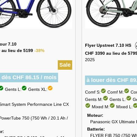
our 7.10
Flyer Upstreet 7.10 HS
 au lieu de 5199
-38%
CHF 3390 au lieu de 579
2025
Sale
r dès CHF 86.15 / mois
à louer dès CHF 89
k_circle
check_circle
check_circle
Gents L:
Gents XL:
check_circle
check_circle
Comf S:
Comf M:
Com
check_circle
check_circle
Gents M:
Gents L:
Ge
Smart System Performance Line CX
check_circle
check_circle
check_cir
Mixed M:
Mixed L:
Moteur
PowerTube 750 (750 Wh / 20.1 Ah /
Panasonic GX Ultimate 
Batterie
ur
FLYER FIB 750 (750 Wh 