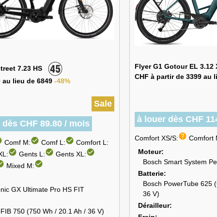
Flyer G1 Gotour EL 3.12
street 7.23 HS
CHF à partir de 3399 au 
 au lieu de 6849
-48%
Sale
à louer dès CHF 11
r dès CHF 89.80 / mois
help
Comfort XS/S:
Comfort 
rcle
check_circle
check_circle
Comf M:
Comf L:
Comfort L:
Moteur
check_circle
check_circle
check_circle
XL:
Gents L:
Gents XL:
Bosch Smart System Pe
circle
check_circle
Mixed M:
Batterie
Bosch PowerTube 625 (6
nic GX Ultimate Pro HS FIT
36 V)
Dérailleur
IB 750 (750 Wh / 20.1 Ah / 36 V)
Frein