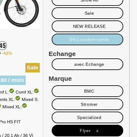
Show All
Sale
NEW RELEASE
0% Location-vente
Echange
9
-42%
avec Echange
Sale
Marque
.80 / mois
check_circle
check_circle
BMC
f L:
Comf XL:
check_circle
nts XL:
Mixed S:
Stromer
cle
check_circle
Mixed XL:
Specialized
Pro HS FIT
Flyer x
/ 20.1 Ah / 36 V)