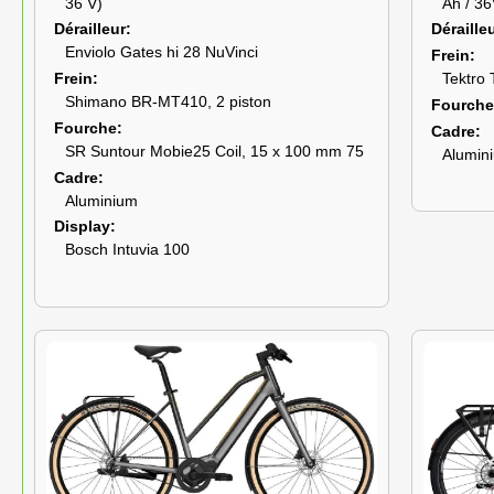
36 V)
Ah / 36
Dérailleur
Déraille
Enviolo Gates hi 28 NuVinci
Frein
Frein
Tektro 
Shimano BR-MT410, 2 piston
Fourche
Fourche
Cadre
SR Suntour Mobie25 Coil, 15 x 100 mm 75
Alumin
Cadre
Aluminium
Display
Bosch Intuvia 100