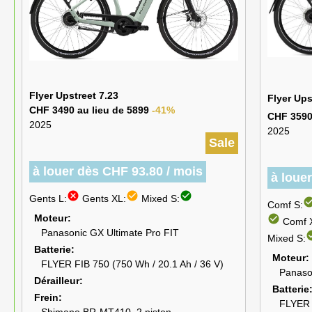
Flyer Upstreet 7.23
Flyer Up
CHF 3490 au lieu de 5899
-41%
CHF 3590
2025
2025
Sale
à louer dès CHF 93.80 / mois
à loue
cancel
check_circle
check_circle
Gents L:
Gents XL:
Mixed S:
check_ci
Comf S:
Moteur
check_circle
Comf 
Panasonic GX Ultimate Pro FIT
check_
Mixed S:
Batterie
Moteur
FLYER FIB 750 (750 Wh / 20.1 Ah / 36 V)
Panaso
Dérailleur
Batterie
Frein
FLYER F
Shimano BR-MT410, 2 piston