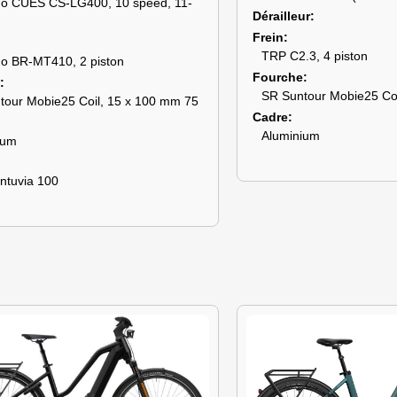
o CUES CS-LG400, 10 speed, 11-
Dérailleur
Frein
TRP C2.3, 4 piston
o BR-MT410, 2 piston
Fourche
SR Suntour Mobie25 Coi
tour Mobie25 Coil, 15 x 100 mm 75
Cadre
Aluminium
ium
ntuvia 100