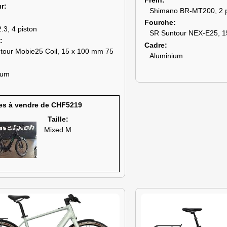
ur
Shimano BR-MT200, 2 p
Fourche
3, 4 piston
SR Suntour NEX-E25, 1
Cadre
tour Mobie25 Coil, 15 x 100 mm 75
Aluminium
ium
es à vendre de CHF5219
Taille:
Mixed M