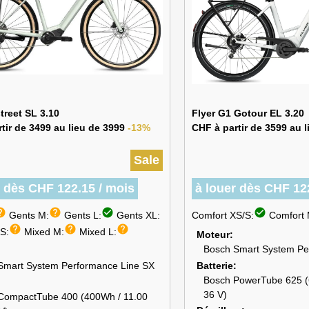
treet SL 3.10
Flyer G1 Gotour EL 3.20
tir de 3499 au lieu de 3999
-13%
CHF à partir de 3599 au 
Sale
r dès CHF 122.15 / mois
à louer dès CHF 12
lp
help
check_circle
check_circle
Gents M:
Gents L:
Gents XL:
Comfort XS/S:
Comfort 
help
help
help
S:
Mixed M:
Mixed L:
Moteur
Bosch Smart System Pe
Batterie
Smart System Performance Line SX
Bosch PowerTube 625 (6
36 V)
CompactTube 400 (400Wh / 11.00