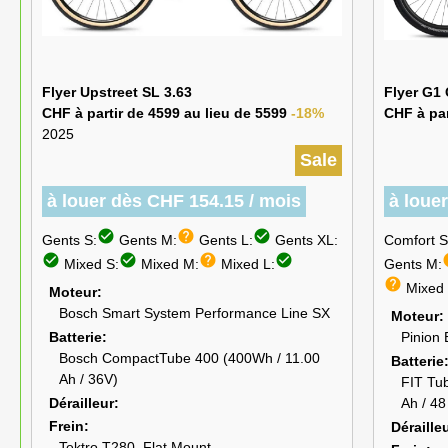
Flyer Upstreet SL 3.63
Flyer G1
CHF à partir de 4599 au lieu de 5599
-18%
CHF à par
2025
Sale
à louer dès CHF 154.15 / mois
à loue
check_circle
help
check_circle
Gents S:
Gents M:
Gents L:
Gents XL:
Comfort S
check_circle
check_circle
help
check_circle
h
Mixed S:
Mixed M:
Mixed L:
Gents M:
help
Mixed 
Moteur
Bosch Smart System Performance Line SX
Moteur
Batterie
Pinion
Bosch CompactTube 400 (400Wh / 11.00
Batterie
Ah / 36V)
FIT Tu
Dérailleur
Ah / 48
Frein
Déraille
Tektro T280, Flat Mount