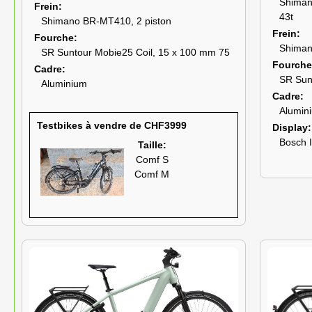
Shiman
Frein
43t
Shimano BR-MT410, 2 piston
Frein
Fourche
Shiman
SR Suntour Mobie25 Coil, 15 x 100 mm 75
Fourche
Cadre
SR Sun
Aluminium
Cadre
Alumin
Testbikes à vendre de CHF3999
Display
Bosch I
Taille:
Comf S
Comf M