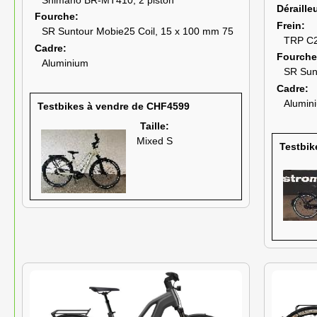
Déraille
Fourche
Frein
SR Suntour Mobie25 Coil, 15 x 100 mm 75
TRP C2.
Cadre
Fourche
Aluminium
SR Sun
Cadre
Alumin
Testbikes à vendre de CHF4599
Taille:
Mixed S
Testbik