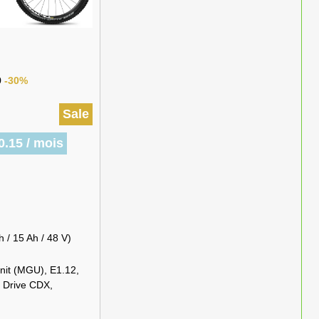
9
-30%
Sale
0.15 / mois
 / 15 Ah / 48 V)
nit (MGU), E1.12,
 Drive CDX,