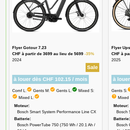
Flyer Gotour 7.23
Flyer Ups
CHF à partir de 3699 au lieu de 5699
-35%
CHF à par
2024
2025
Sale
à louer dès CHF 102.15 / mois
à loue
check_circle
check_circle
check_circle
he
Comf L:
Gents M:
Gents L:
Mixed S:
Gents S:
check_circle
check_circle
help
Mixed L:
Mixed 
Moteur
Moteur
Bosch Smart System Performance Line CX
Bosch 
Batterie
Batterie
Bosch PowerTube 750 (750 Wh / 20.1 Ah /
Bosch 