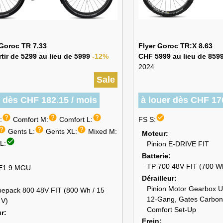
 Goroc TR 7.33
Flyer Goroc TR:X 8.63
tir de 5299 au lieu de 5999
-12%
CHF 5999 au lieu de 859
2024
Sale
r dès CHF 182.15 / mois
à louer dès CHF 17
help
help
help
check_circle
:
Comfort M:
Comfort L:
FS S:
elp
help
help
Gents L:
Gents XL:
Mixed M:
Moteur
check_circle
L:
Pinion E-DRIVE FIT
Batterie
TP 700 48V FIT (700 Wh
 E1.9 MGU
Dérailleur
Pinion Motor Gearbox U
bepack 800 48V FIT (800 Wh / 15
12-Gang, Gates Carbon
 V)
Comfort Set-Up
ur
Frein