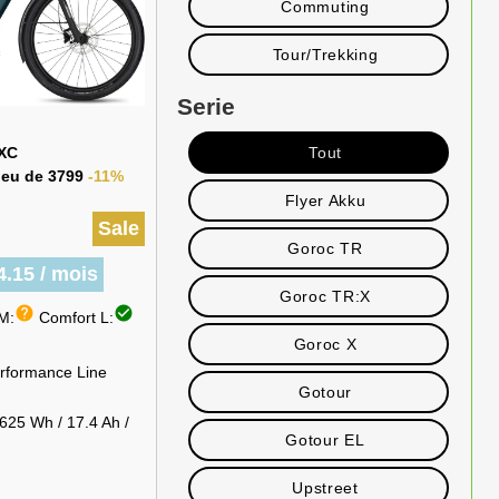
Commuting
Tour/Trekking
Serie
Tout
 XC
lieu de 3799
-11%
Flyer Akku
Sale
Goroc TR
4.15 / mois
Goroc TR:X
help
check_circle
M:
Comfort L:
Goroc X
rformance Line
Gotour
25 Wh / 17.4 Ah /
Gotour EL
Upstreet