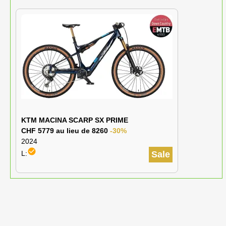
KTM MACINA SCARP SX PRIME
CHF 5779 au lieu de 8260
-30%
2024
check_circle
L:
Sale