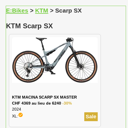
E:Bikes
>
KTM
> Scarp SX
KTM Scarp SX
KTM MACINA SCARP SX MASTER
CHF 4369 au lieu de 6240
-30%
2024
check_circle
XL:
Sale