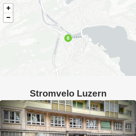
+
−
6
Stromvelo Luzern